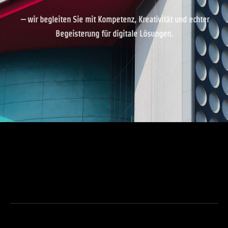
– wir beglei­ten Sie mit Kom­pe­tenz, Krea­ti­vi­tät und ech­ter
Begei­ste­rung für digi­ta­le Lösun­gen.