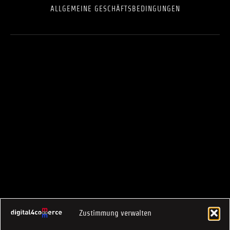
ALL­GE­MEI­NE GESCHÄFTS­BE­DIN­GUN­GEN
Zustimmung verwalten