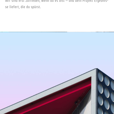
Wir sind erst zufrie­den, wenn du es bist – und dein Pro­jekt Ergeb­nis­
se lie­fert, die du spürst.