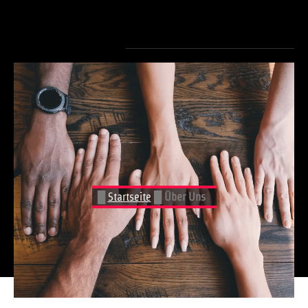
█
Start­sei­te
█
Über Uns