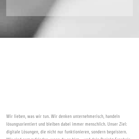
Wir lie­ben, was wir tun. Wir den­ken unter­neh­me­risch, han­deln
lösungs­ori­en­tiert und blei­ben dabei immer mensch­lich. Unser Ziel:
digi­ta­le Lösun­gen, die nicht nur funk­tio­nie­ren, son­dern begei­stern.