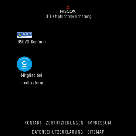
IT‑Haftpflichtversicherung
DSGVO-Konform
Mitglied bei
Creditreform
KON­TAKT
ZER­TI­FI­ZIE­RUN­GEN
IMPRES­SUM
DATEN­SCHUTZ­ER­KLÄ­RUNG
SITE­MAP